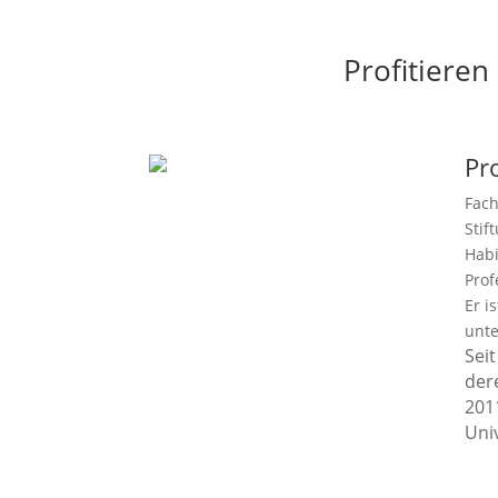
Profitiere
Pro
Fach
Stif
Habi
Prof
Er i
unte
Sei
der
201
Univ