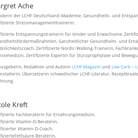
rgret Ache
derin der LCHF Deutschland Akademie, Gesundheits- und Entspan
ifizierte Stressmanagementtrainerin,
ifizierte Entspannungstrainerin für Kinder und Erwachsene, Zertifi
ndheitsfördermaßnahmen, Ganzheitlicher Gesundheits- und Ernäh
önlichkeitscoach, Zertifizierte Nordic-Walking-Trainerin, Fachkra
nsivmedizin, Zertifizierte Expertin für Sturzprophylaxe und Beweg
usgeberin, Redaktion und Autorin
LCHF Magazin
und
Low Carb – 
nstalterin, Übersetzerin schwedischer LCHF-Literatur, Rezeptkreat
ährung.
ole Kreft
ifizierte Fachberaterin für Ernährungsmedizin,
ifizierte Vitamin-D-Beraterin,
ifizierter Vitamin-D-Coach,
ifizierteFettsäure-Beraterin,