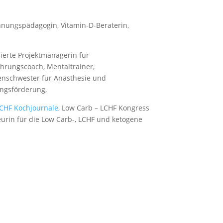
nungspädagogin, Vitamin-D-Beraterin,
zierte Projektmanagerin für
rungscoach, Mentaltrainer,
nkenschwester für Anästhesie und
ungsförderung,
LCHF Kochjournale
, Low Carb – LCHF Kongress
eurin für die Low Carb-, LCHF und ketogene