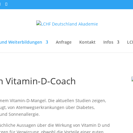
und Weiterbildungen
Anfrage
Kontakt
Infos
LC
m Vitamin-D-Coach
inem Vitamin-D-Mangel. Die aktuellen Studien zeigen,
eugt, von Atemwegserkrankungen über Diabetes,
 und Sonnenallergie.
chliche Aussagen über die Wirkung von Vitamin D und
gen für Verwirrung, obwohl die Vorteile einer guten