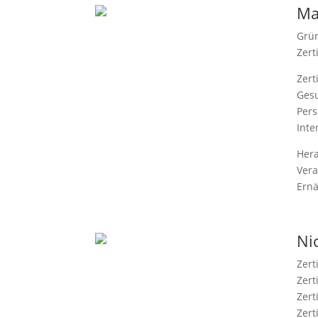
Ma
Grün
Zert
Zert
Gesu
Pers
Inte
Hera
Vera
Ern
Nic
Zert
Zert
Zert
Zert