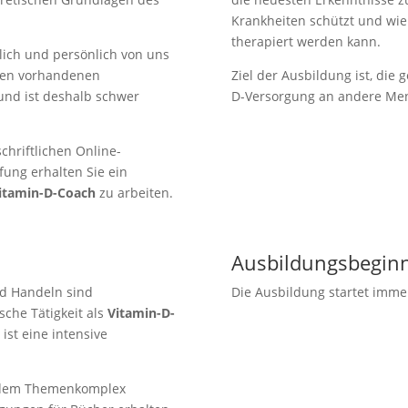
Krankheiten schützt und wie
therapiert werden kann.
lich und persönlich von uns
 den vorhandenen
Ziel der Ausbildung ist, die 
und ist deshalb schwer
D-Versorgung an andere Me
chriftlichen Online-
ung erhalten Sie ein
itamin-D-Coach
zu arbeiten.
Ausbildungsbegin
nd Handeln sind
Die Ausbildung startet imme
che Tätigkeit als
Vitamin-D-
st eine intensive
.
s dem Themenkomplex