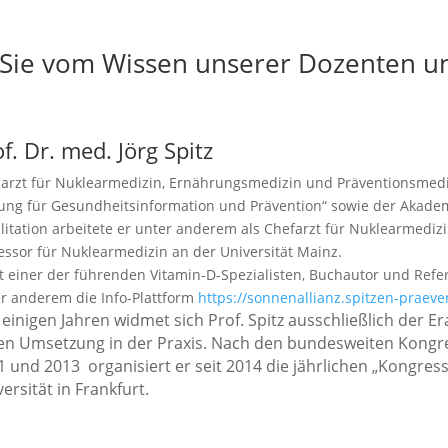
n Sie vom Wissen unserer Dozenten u
f. Dr. med. Jörg Spitz
arzt für Nuklearmedizin, Ernährungsmedizin und Präventionsmed
tung für Gesundheitsinformation und Prävention“ sowie der Akade
litation arbeitete er unter anderem als Chefarzt für Nuklearmedi
essor für Nuklearmedizin an der Universität Mainz.
st einer der führenden Vitamin-D-Spezialisten, Buchautor und Refe
r anderem die Info-Plattform
https://sonnenallianz.spitzen-praeve
t einigen Jahren widmet sich Prof. Spitz ausschließlich der
en Umsetzung in der Praxis. Nach den bundesweiten Kongre
1 und 2013 organisiert er seit 2014 die jährlichen „Kongres
ersität in Frankfurt.