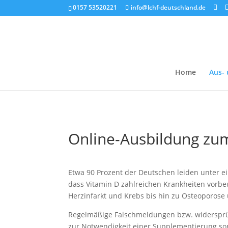
0157 53520221
info@lchf-deutschland.de
Home
Aus- 
Online-Ausbildung zu
Etwa 90 Prozent der Deutschen leiden unter e
dass Vitamin D zahlreichen Krankheiten vorb
Herzinfarkt und Krebs bis hin zu Osteoporose
Regelmäßige Falschmeldungen bzw. widersprü
zur Notwendigkeit einer Supplementierung sor