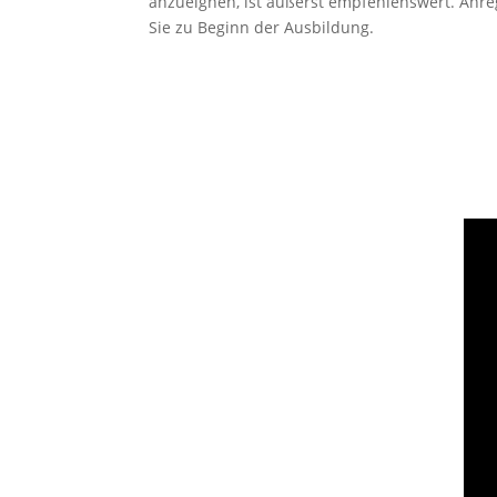
anzueignen, ist äußerst empfehlenswert. Anr
Sie zu Beginn der Ausbildung.