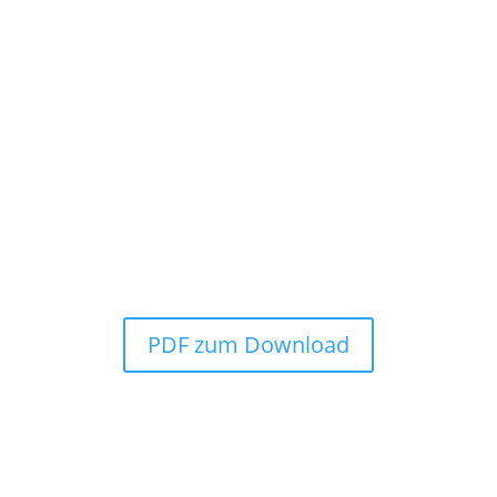
zt Infos zum Vitamin-D-Coach anford
HIER STARTEN
PDF zum Download