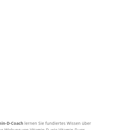
min-D-Coach
lernen Sie fundiertes Wissen über
r Wirkung von Vitamin D, wie Vitamin D vor